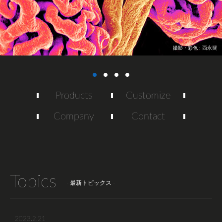
撮影・彩色 : 西永奨
Products
Customize
Company
Contact
Topics
- 最新トピックス -
2023.2.21